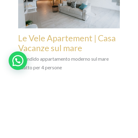
Le Vele Apartement | Casa
Vacanze sul mare
Splendido appartamento moderno sul mare
adatto per 4 persone
Dettagli
Ospiti:
4
Servizi:
Aria Condizionata
,
Lavanderia
,
Ombrellone in Spiaggia
,
Parcheggio
,
Patio
,
Spiaggia Libera
,
WiFi Gratuito
Dimensione:
60m²
Categorie:
Appartamento