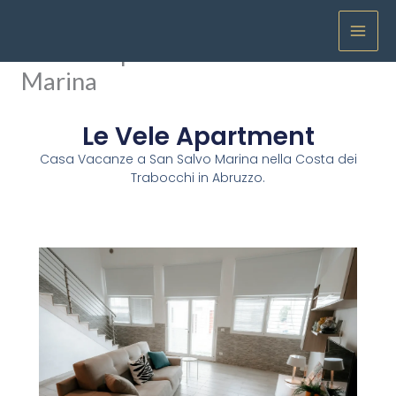
Vai
Home
-
Le Vele Apartment San Salvo Marina
al
Le Vele Apartment San Salvo
contenuto
Marina
Le Vele Apartment
Casa Vacanze a San Salvo Marina nella Costa dei
Trabocchi in Abruzzo.