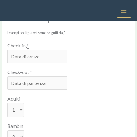
Vai
Home
-
Ricerca disponibilità
al
Ricerca disponibilità
contenuto
I campi obbligatori sono seguiti da
*
Check-in
*
Check-out
*
Adulti
Bambini