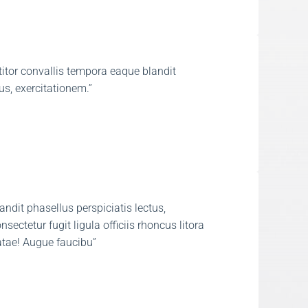
titor convallis tempora eaque blandit
us, exercitationem.”​
ndit phasellus perspiciatis lectus,
nsectetur fugit ligula officiis rhoncus litora
tae! Augue faucibu”​