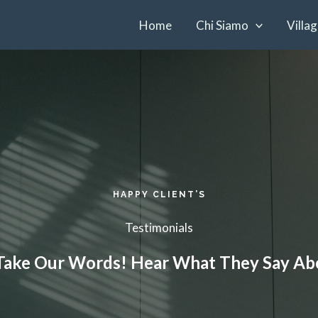
Home
Chi Siamo
Villa
HAPPY CLIENT’S​
Testimonials​
Take Our Words! Hear What They Say Abo