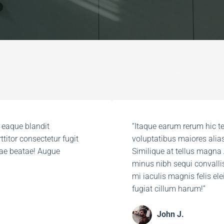
 eaque blandit
“Itaque earum rerum hic te
ttitor consectetur fugit
voluptatibus maiores alias
urae beatae! Augue
Similique at tellus magna A
minus nibh sequi convall
mi iaculis magnis felis e
fugiat cillum harum!”​
John J.​