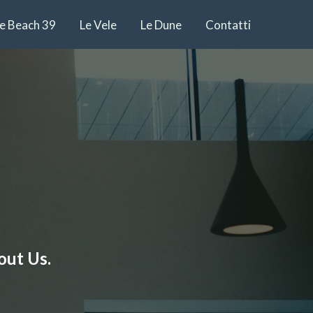
ge Beach 39
Le Vele
Le Dune
Contatti
ut Us.​