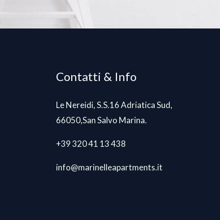
Contatti & Info
Le Nereidi, S.S.16 Adriatica Sud,
66050,San Salvo Marina.
+39 320 41 13 438
info@marinelleapartments.it