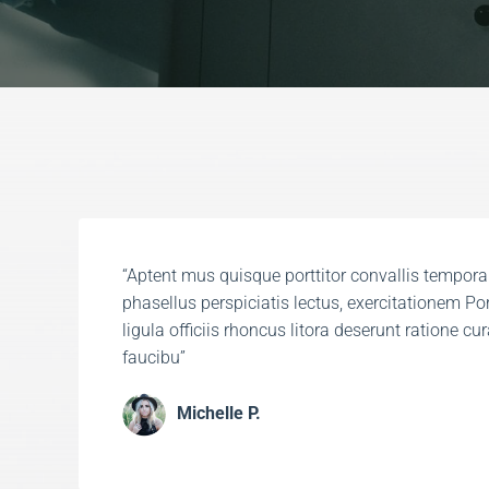
“Aptent mus quisque porttitor convallis tempora
phasellus perspiciatis lectus, exercitationem Por
ligula officiis rhoncus litora deserunt ratione c
faucibu”​
Michelle P.​