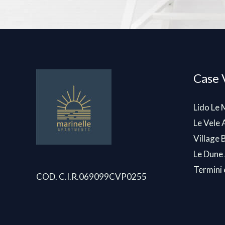
Case 
Lido Le 
Le Vele
Village
Le Dune
Termini 
COD. C.I.R.069099CVP0255